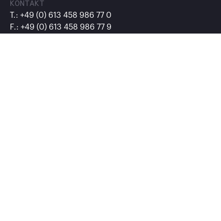
KONTAKT
T.:
+49 (0) 613 458 986 77 0
F.:
+49 (0) 613 458 986 77 9
info@cyreen.de
ADRESSE
Cyreen GmbH
Schaumainkai 91
60596 Frankfurt am Main
FOLGEN SIE UNS
LinkedIn
Instagram
IMPRESSUM
©
2026
BY CYREEN
DATENSCHUTZ
AGB