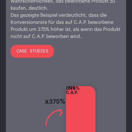
Wahrscheinlichkeit, das beworbene Produkt zu
kaufen, deutlich.
Das gezeigte Beispiel verdeutlicht, dass die
Konversionsrate für das auf C.A.P. beworbene
Produkt um 375% höher ist, als wenn das Produkt
nicht auf C.A.P. beworben wird.
CASE STUDIES
0.75%
Mit
C.A.P.
x
%
375